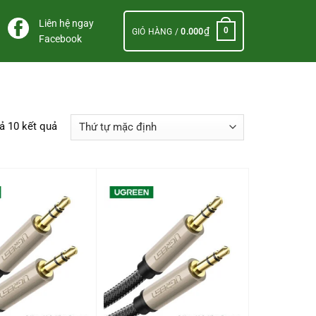
Liên hệ ngay
₫
0
GIỎ HÀNG /
0.000
Facebook
cả 10 kết quả
+