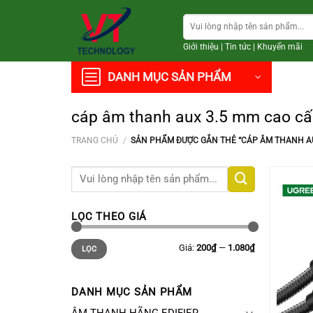
Chuyển
Tìm
đến
kiếm:
nội
Giới thiệu
|
Tin tức
|
Khuyến mãi
dung
DANH MỤC SẢN PHẨM
cáp âm thanh aux 3.5 mm cao c
TRANG CHỦ
/
SẢN PHẨM ĐƯỢC GẮN THẺ “CÁP ÂM THANH AU
Tìm
kiếm:
LỌC THEO GIÁ
Giá
Giá
Giá:
200₫
—
1.080₫
LỌC
thấp
cao
nhất
nhất
DANH MỤC SẢN PHẨM
+
ÂM THANH HÃNG EDIFIER