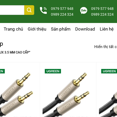
0979 577 948
0979 577 948
0989 224 324
0989 224 324
Trang chủ
Giới thiệu
Sản phẩm
Download
Liên hệ
ấp
Hiển thị tất 
X 3.5 MM CAO CẤP”
+
+