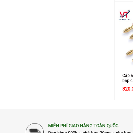
+
Cáp â
bắp c
Ugree
320.
nylon
MIỄN PHÍ GIAO HÀNG TOÀN QUỐC