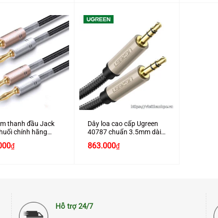
+
m thanh đầu Jack
Dây loa cao cấp Ugreen
huối chính hãng
40787 chuẩn 3.5mm dài
n 50536 dài 1M bện
15m chính hãng
000
863.000
₫
₫
 cao cấp
Hỗ trợ 24/7