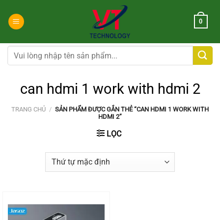
Chuyển
đến
0
nội
dung
Tìm
kiếm:
can hdmi 1 work with hdmi 2
TRANG CHỦ
/
SẢN PHẨM ĐƯỢC GẮN THẺ “CAN HDMI 1 WORK WITH
HDMI 2”
LỌC