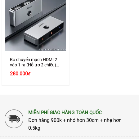
Bộ chuyển mạch HDMI 2
vào 1 ra (Hỗ trợ 2 chiều)
chính hãng JASOZ G147
280.000
₫
cao cấp
MIỄN PHÍ GIAO HÀNG TOÀN QUỐC
Đơn hàng 900k + nhỏ hơn 30cm + nhẹ hơn
0.5kg