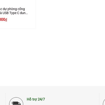
ạc dự phòng cổng
à USB Type C dung
g 10000mAh chính
000
₫
Ugreen 80749 cao
Hỗ trợ 24/7