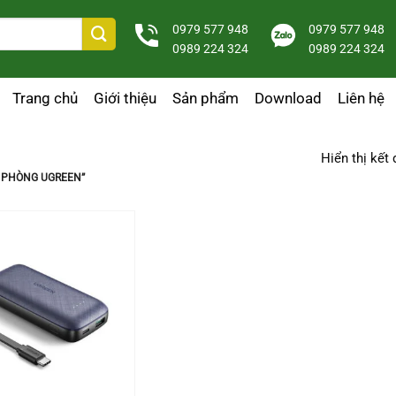
0979 577 948
0979 577 948
0989 224 324
0989 224 324
Trang chủ
Giới thiệu
Sản phẩm
Download
Liên hệ
Hiển thị kết
 PHÒNG UGREEN”