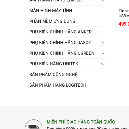
MÀN HÌNH MÁY TÍNH
Pin s
USB v
lượn
PHẦN MỀM ỨNG DỤNG
499.
hãng 
cấp
PHỤ KIỆN CHÍNH HÃNG ANKER
PHỤ KIỆN CHÍNH HÃNG JASOZ
PHỤ KIỆN CHÍNH HÃNG UGREEN
PHỤ KIỆN HÃNG UNITEK
SẢN PHẨM CÔNG NGHỆ
SẢN PHẨM HÃNG LOGITECH
MIỄN PHÍ GIAO HÀNG TOÀN QUỐC
Đơn hàng 900k + nhỏ hơn 30cm + nhẹ hơn