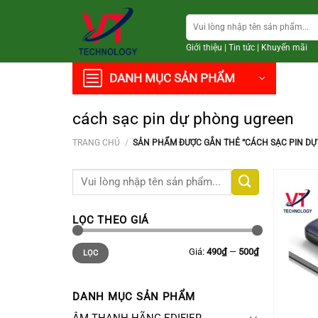
Chuyển
Tìm
đến
kiếm:
nội
Giới thiệu
|
Tin tức
|
Khuyến mãi
dung
DANH MỤC SẢN PHẨM
cách sạc pin dự phòng ugreen
TRANG CHỦ
/
SẢN PHẨM ĐƯỢC GẮN THẺ “CÁCH SẠC PIN DỰ
Tìm
kiếm:
LỌC THEO GIÁ
Giá
Giá
Giá:
490₫
—
500₫
LỌC
thấp
cao
nhất
nhất
DANH MỤC SẢN PHẨM
+
ÂM THANH HÃNG EDIFIER