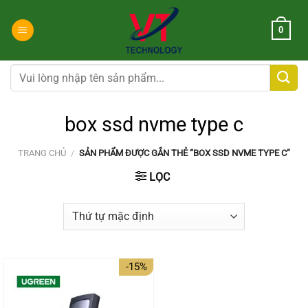
Chuyển
đến
0
nội
dung
Tìm
kiếm:
box ssd nvme type c
TRANG CHỦ
/
SẢN PHẨM ĐƯỢC GẮN THẺ “BOX SSD NVME TYPE C”
LỌC
-15%