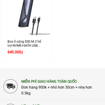
Box ổ cứng SSD M.2 hỗ
trợ NVME+SATA USB
Type-C 3.2 GEN2 tốc độ
Giá
Giá
640.000
₫
10Gbps Ugreen 90264
gốc
hiện
cao cấp (Max 2TB)
là:
tại
750.000₫.
là:
640.000₫.
MIỄN PHÍ GIAO HÀNG TOÀN QUỐC
Đơn hàng 900k + nhỏ hơn 30cm + nhẹ hơn
0.5kg