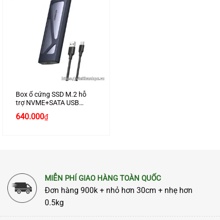
Box ổ cứng SSD M.2 hỗ
trợ NVME+SATA USB
Type-C 3.2 GEN2 tốc độ
Giá
Giá
640.000
₫
10Gbps Ugreen 90264
gốc
hiện
cao cấp (Max 2TB)
là:
tại
750.000₫.
là:
640.000₫.
MIỄN PHÍ GIAO HÀNG TOÀN QUỐC
Đơn hàng 900k + nhỏ hơn 30cm + nhẹ hơn
0.5kg