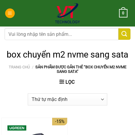
Chuyển
đến
0
nội
dung
Tìm
kiếm:
box chuyển m2 nvme sang sata
TRANG CHỦ
/
SẢN PHẨM ĐƯỢC GẮN THẺ “BOX CHUYỂN M2 NVME
SANG SATA”
LỌC
-15%