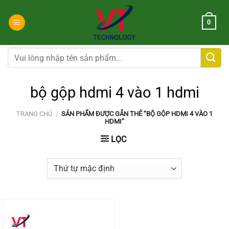
Chuyển
đến
0
nội
dung
Tìm
kiếm:
bộ gộp hdmi 4 vào 1 hdmi
TRANG CHỦ
/
SẢN PHẨM ĐƯỢC GẮN THẺ “BỘ GỘP HDMI 4 VÀO 1
HDMI”
LỌC