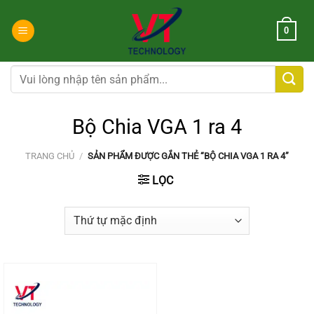
Chuyển
đến
0
nội
dung
Tìm
kiếm:
Bộ Chia VGA 1 ra 4
TRANG CHỦ
/
SẢN PHẨM ĐƯỢC GẮN THẺ “BỘ CHIA VGA 1 RA 4”
LỌC