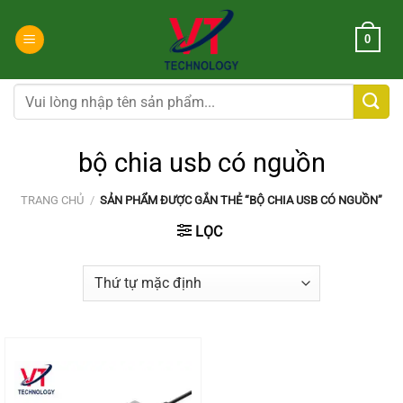
Chuyển
đến
0
nội
dung
Tìm
kiếm:
bộ chia usb có nguồn
TRANG CHỦ
/
SẢN PHẨM ĐƯỢC GẮN THẺ “BỘ CHIA USB CÓ NGUỒN”
LỌC