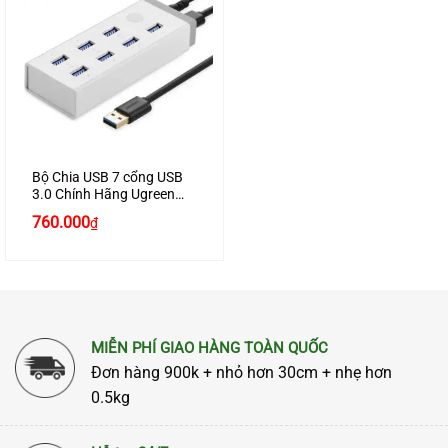
Bộ Chia USB 7 cổng USB
3.0 Chính Hãng Ugreen
20296 Có Cấp Nguồn
760.000
₫
12V4A Cao Cấp
MIỄN PHÍ GIAO HÀNG TOÀN QUỐC
Đơn hàng 900k + nhỏ hơn 30cm + nhẹ hơn
0.5kg