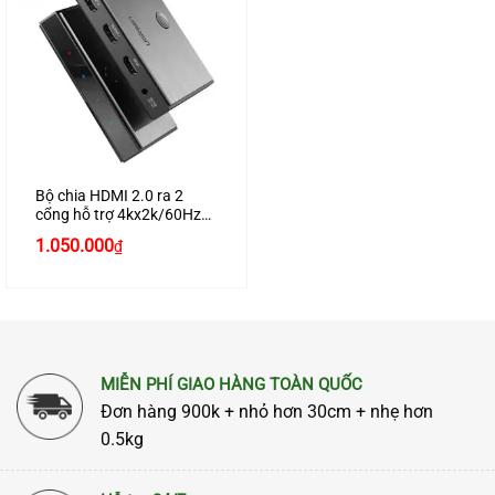
Bộ chia HDMI 2.0 ra 2
cổng hỗ trợ 4kx2k/60Hz
chính hãng Ugreen 50707
1.050.000
₫
MIỄN PHÍ GIAO HÀNG TOÀN QUỐC
Đơn hàng 900k + nhỏ hơn 30cm + nhẹ hơn
0.5kg