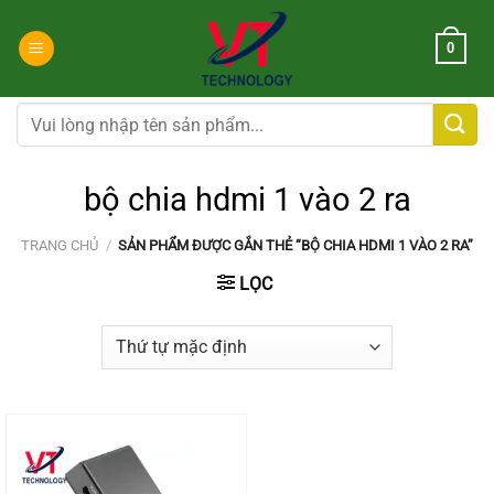
Chuyển
đến
0
nội
dung
Tìm
kiếm:
bộ chia hdmi 1 vào 2 ra
TRANG CHỦ
/
SẢN PHẨM ĐƯỢC GẮN THẺ “BỘ CHIA HDMI 1 VÀO 2 RA”
LỌC