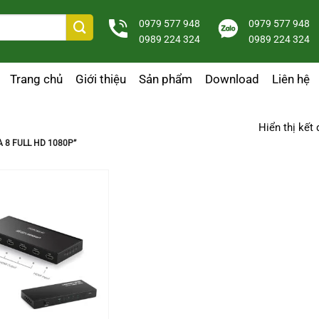
0979 577 948
0979 577 948
0989 224 324
0989 224 324
Trang chủ
Giới thiệu
Sản phẩm
Download
Liên hệ
Hiển thị kết
 8 FULL HD 1080P”