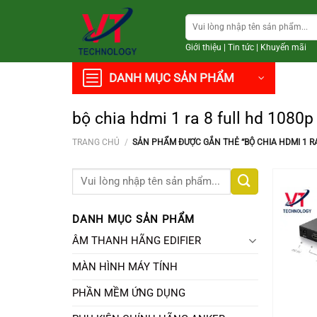
Chuyển
Tìm
đến
kiếm:
nội
Giới thiệu
|
Tin tức
|
Khuyến mãi
dung
DANH MỤC SẢN PHẨM
bộ chia hdmi 1 ra 8 full hd 1080p
TRANG CHỦ
/
SẢN PHẨM ĐƯỢC GẮN THẺ “BỘ CHIA HDMI 1 RA
Tìm
kiếm:
DANH MỤC SẢN PHẨM
ÂM THANH HÃNG EDIFIER
MÀN HÌNH MÁY TÍNH
PHẦN MỀM ỨNG DỤNG
+