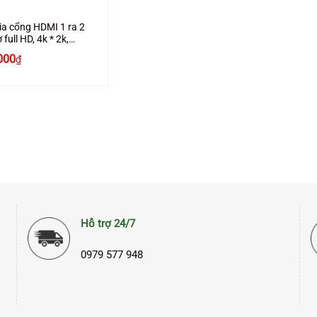
ia cổng HDMI 1 ra 2
 full HD, 4k * 2k,
Chính hãng Ugreen
Giá
000
₫
1 Cao cấp
hiện
tại
000₫.
là:
550.000₫.
Hỗ trợ 24/7
0979 577 948