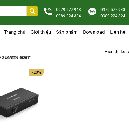
0979 577 948
0979 577 948
0989 224 324
0989 224 324
Trang chủ
Giới thiệu
Sản phẩm
Download
Liên hệ
1
Hiển thị kết
 2 UGREEN 40201”
-20%