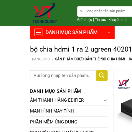
Chuyển
Tìm
đến
kiếm:
nội
Giới thiệu
|
Tin tức
|
Khuyến mãi
dung
DANH MỤC SẢN PHẨM
bộ chia hdmi 1 ra 2 ugreen 4020
TRANG CHỦ
/
SẢN PHẨM ĐƯỢC GẮN THẺ “BỘ CHIA HDMI 1 RA
Tìm
kiếm:
DANH MỤC SẢN PHẨM
ÂM THANH HÃNG EDIFIER
MÀN HÌNH MÁY TÍNH
PHẦN MỀM ỨNG DỤNG
+