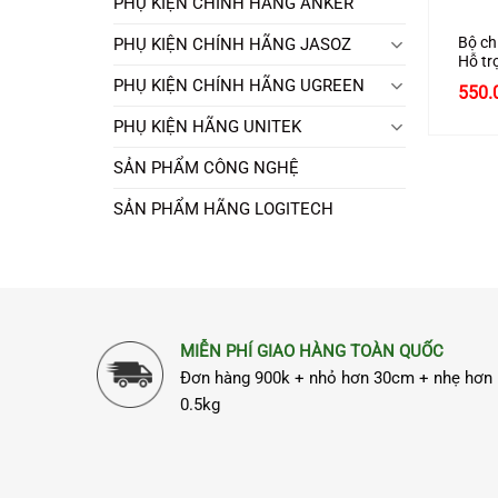
PHỤ KIỆN CHÍNH HÃNG ANKER
Bộ ch
PHỤ KIỆN CHÍNH HÃNG JASOZ
Hỗ trợ
30hz 
PHỤ KIỆN CHÍNH HÃNG UGREEN
Giá
550.
4020
gốc
là:
PHỤ KIỆN HÃNG UNITEK
690.
SẢN PHẨM CÔNG NGHỆ
SẢN PHẨM HÃNG LOGITECH
MIỄN PHÍ GIAO HÀNG TOÀN QUỐC
Đơn hàng 900k + nhỏ hơn 30cm + nhẹ hơn
0.5kg