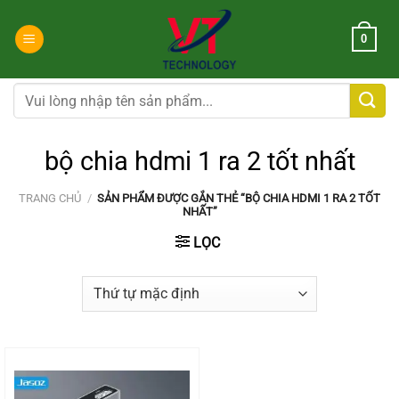
Chuyển
đến
0
nội
dung
Tìm
kiếm:
bộ chia hdmi 1 ra 2 tốt nhất
TRANG CHỦ
/
SẢN PHẨM ĐƯỢC GẮN THẺ “BỘ CHIA HDMI 1 RA 2 TỐT
NHẤT”
LỌC