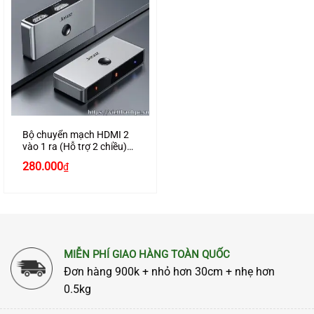
Bộ chuyển mạch HDMI 2
vào 1 ra (Hỗ trợ 2 chiều)
chính hãng JASOZ G147
280.000
₫
cao cấp
MIỄN PHÍ GIAO HÀNG TOÀN QUỐC
Đơn hàng 900k + nhỏ hơn 30cm + nhẹ hơn
0.5kg