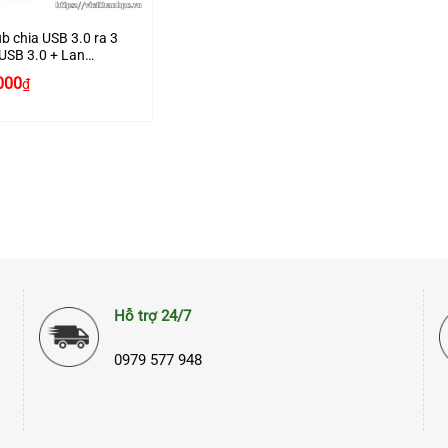
b chia USB 3.0 ra 3
USB 3.0 + Lan
bit 1000Mbps
000
₫
n 20915 cao cấp
Hỗ trợ 24/7
0979 577 948