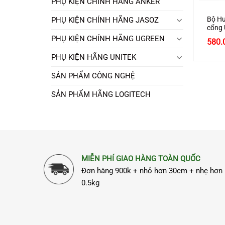
PHỤ KIỆN CHÍNH HÃNG ANKER
Bộ Hu
PHỤ KIỆN CHÍNH HÃNG JASOZ
cổng 
Giga
PHỤ KIỆN CHÍNH HÃNG UGREEN
580.
Ugree
PHỤ KIỆN HÃNG UNITEK
SẢN PHẨM CÔNG NGHỆ
SẢN PHẨM HÃNG LOGITECH
MIỄN PHÍ GIAO HÀNG TOÀN QUỐC
Đơn hàng 900k + nhỏ hơn 30cm + nhẹ hơn
0.5kg