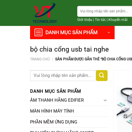
Chuyển
Tìm
đến
kiếm:
nội
Giới thiệu
|
Tin tức
|
Khuyến mãi
dung
DANH MỤC SẢN PHẨM
bộ chia cổng usb tai nghe
TRANG CHỦ
/
SẢN PHẨM ĐƯỢC GẮN THẺ “BỘ CHIA CỔNG USB
Tìm
kiếm:
DANH MỤC SẢN PHẨM
ÂM THANH HÃNG EDIFIER
MÀN HÌNH MÁY TÍNH
PHẦN MỀM ỨNG DỤNG
+