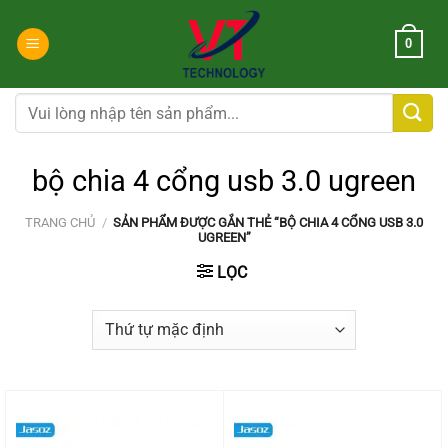
Chuyển
đến
0
nội
dung
Tìm
kiếm:
bộ chia 4 cổng usb 3.0 ugreen
TRANG CHỦ
/
SẢN PHẨM ĐƯỢC GẮN THẺ “BỘ CHIA 4 CỔNG USB 3.0
UGREEN”
LỌC