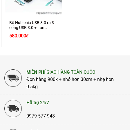
Bộ Hub chia USB 3.0 ra 3
cổng USB 3.0 + Lan
Gigabit 1000Mbps Ugreen
580.000
₫
20915 cao cấp
MIỄN PHÍ GIAO HÀNG TOÀN QUỐC
Đơn hàng 900k + nhỏ hơn 30cm + nhẹ hơn
0.5kg
Hỗ trợ 24/7
0979 577 948