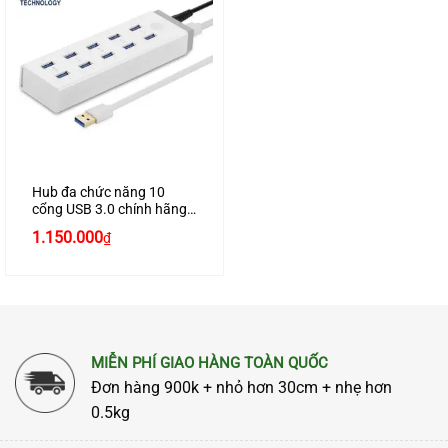
Hub đa chức năng 10
cổng USB 3.0 chính hãng
Ugreen 20297 kèm sạc
1.150.000
₫
điện thoại, máy tính bảng
cao cấp
MIỄN PHÍ GIAO HÀNG TOÀN QUỐC
Đơn hàng 900k + nhỏ hơn 30cm + nhẹ hơn
0.5kg