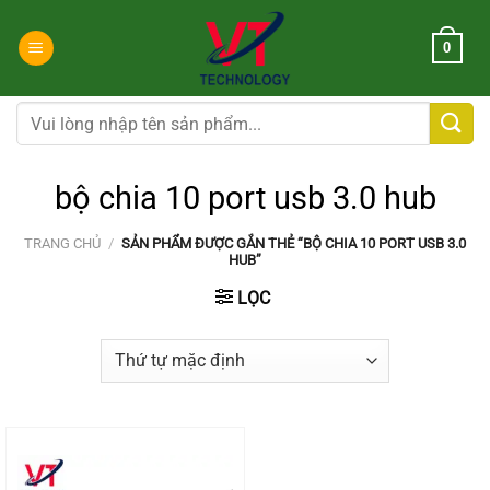
Chuyển
đến
0
nội
dung
Tìm
kiếm:
bộ chia 10 port usb 3.0 hub
TRANG CHỦ
/
SẢN PHẨM ĐƯỢC GẮN THẺ “BỘ CHIA 10 PORT USB 3.0
HUB”
LỌC