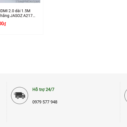
DMI 2.0 dài 1.5M
h hãng JASOZ A217
ợ 4K2K cao cấp
00
₫
Hỗ trợ 24/7
0979 577 948