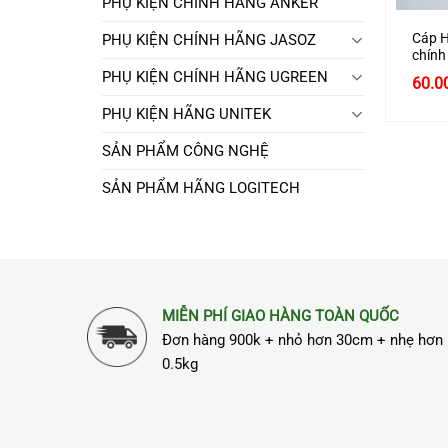
PHỤ KIỆN CHÍNH HÃNG ANKER
Cáp H
PHỤ KIỆN CHÍNH HÃNG JASOZ
chín
hỗ tr
PHỤ KIỆN CHÍNH HÃNG UGREEN
60.0
PHỤ KIỆN HÃNG UNITEK
SẢN PHẨM CÔNG NGHỆ
SẢN PHẨM HÃNG LOGITECH
MIỄN PHÍ GIAO HÀNG TOÀN QUỐC
Đơn hàng 900k + nhỏ hơn 30cm + nhẹ hơn
0.5kg