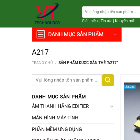
Chuyển
Tìm
đến
kiếm:
nội
Giới thiệu
|
Tin tức
|
Khuyến mãi
dung
DANH MỤC SẢN PHẨM
A217
TRANG CHỦ
/
SẢN PHẨM ĐƯỢC GẮN THẺ “A217”
Tìm
kiếm:
DANH MỤC SẢN PHẨM
ÂM THANH HÃNG EDIFIER
MÀN HÌNH MÁY TÍNH
PHẦN MỀM ỨNG DỤNG
+