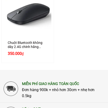
Chuột Bluetooth không
dây 2.4G chính hãng
UGREEN 90366 Chế độ
350.000
₫
kép cao cấp
MIỄN PHÍ GIAO HÀNG TOÀN QUỐC
Đơn hàng 900k + nhỏ hơn 30cm + nhẹ hơn
0.5kg