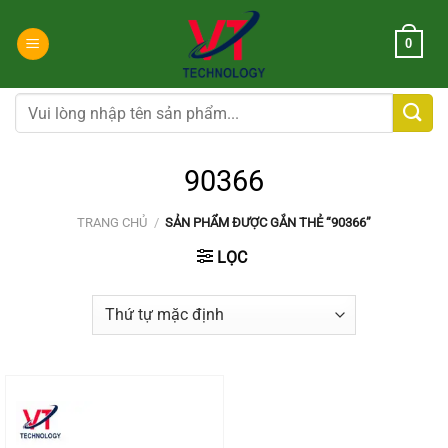
Chuyển
đến
0
nội
dung
Tìm
kiếm:
90366
TRANG CHỦ
/
SẢN PHẨM ĐƯỢC GẮN THẺ “90366”
LỌC