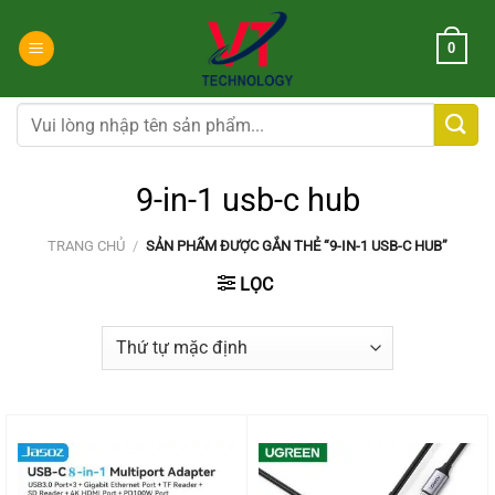
Chuyển
đến
0
nội
dung
Tìm
kiếm:
9-in-1 usb-c hub
TRANG CHỦ
/
SẢN PHẨM ĐƯỢC GẮN THẺ “9-IN-1 USB-C HUB”
LỌC