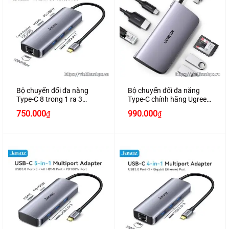
Bộ chuyển đổi đa năng
Bộ chuyển đổi đa năng
Type-C 8 trong 1 ra 3
Type-C chính hãng Ugreen
USB 3.0-HDMI-DP-SD-TF-
50852 cao cấp
750.000
990.000
₫
₫
Gigabit RJ45 chính
hãng JASOZ H112