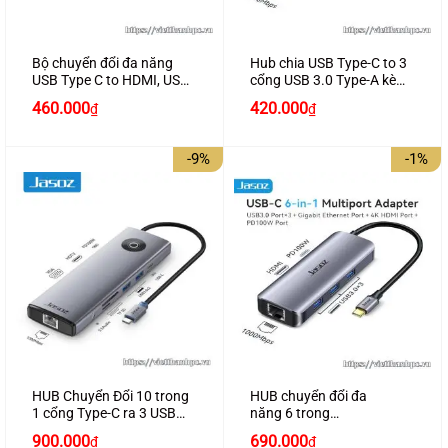
Bộ chuyển đổi đa năng
Hub chia USB Type-C to 3
USB Type C to HDMI, USB
cổng USB 3.0 Type-A kèm
3.0, sạc PD chính hãng
Lan Gigabit, vỏ nhôm
460.000
420.000
₫
₫
JASOZ H109
chính hãng JASOZ H108
-9%
-1%
HUB Chuyển Đổi 10 trong
HUB chuyển đổi đa
1 cổng Type-C ra 3 USB
năng 6 trong
3.0 + 3.5AV + VGA + HDMI
1 cổng TypeC ra 3 USB 3.0
Giá
Giá
Giá
Giá
900.000
690.000
₫
₫
+ PD100W + SD + TF +
– HDMI – DP –