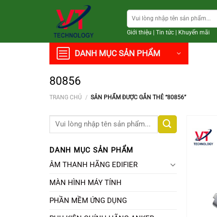
Chuyển
Tìm
đến
kiếm:
nội
Giới thiệu
|
Tin tức
|
Khuyến mãi
dung
DANH MỤC SẢN PHẨM
80856
TRANG CHỦ
/
SẢN PHẨM ĐƯỢC GẮN THẺ “80856”
Tìm
kiếm:
DANH MỤC SẢN PHẨM
ÂM THANH HÃNG EDIFIER
MÀN HÌNH MÁY TÍNH
PHẦN MỀM ỨNG DỤNG
+