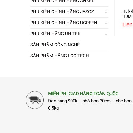
PHỤ KIỆN CHÍNH HÃNG ANKER
Hub d
PHỤ KIỆN CHÍNH HÃNG JASOZ
HDMI,
SD/TF
PHỤ KIỆN CHÍNH HÃNG UGREEN
Liên
8085
PHỤ KIỆN HÃNG UNITEK
SẢN PHẨM CÔNG NGHỆ
SẢN PHẨM HÃNG LOGITECH
MIỄN PHÍ GIAO HÀNG TOÀN QUỐC
Đơn hàng 900k + nhỏ hơn 30cm + nhẹ hơn
0.5kg