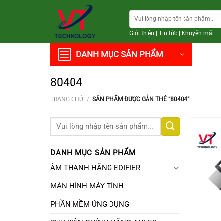
Chuyển
Tìm
đến
kiếm:
nội
Giới thiệu
|
Tin tức
|
Khuyến mãi
dung
DANH MỤC SẢN PHẨM
80404
TRANG CHỦ
/
SẢN PHẨM ĐƯỢC GẮN THẺ “80404”
Tìm
kiếm:
DANH MỤC SẢN PHẨM
ÂM THANH HÃNG EDIFIER
MÀN HÌNH MÁY TÍNH
PHẦN MỀM ỨNG DỤNG
+