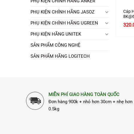
PHỤ KIỆN CHÍNH HÃNG ANKER
Cáp H
PHỤ KIỆN CHÍNH HÃNG JASOZ
8K@6
hãng 
PHỤ KIỆN CHÍNH HÃNG UGREEN
320.
Cấp
PHỤ KIỆN HÃNG UNITEK
SẢN PHẨM CÔNG NGHỆ
SẢN PHẨM HÃNG LOGITECH
MIỄN PHÍ GIAO HÀNG TOÀN QUỐC
Đơn hàng 900k + nhỏ hơn 30cm + nhẹ hơn
0.5kg