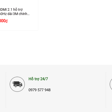
DMI 2.1 hỗ trợ
0Hz dài 3M chính
Ugreen 80404 Cao
000
₫
Hỗ trợ 24/7
0979 577 948