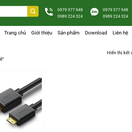
0979 577 948
0979 577 948
0989 224 324
0989 224 324
Trang chủ
Giới thiệu
Sản phẩm
Download
Liên hệ
Hiển thị kết
E”