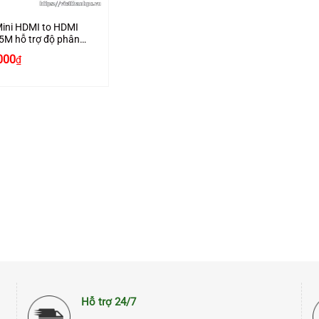
ini HDMI to HDMI
.5M hỗ trợ độ phân
4K chính hãng JASOZ
000
₫
cao cấp
Hỗ trợ 24/7