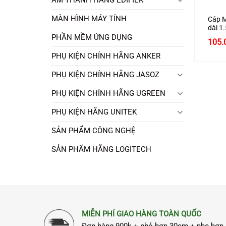
MÀN HÌNH MÁY TÍNH
Cáp M
dài 1
giải 
PHẦN MỀM ỨNG DỤNG
105.
A148 
PHỤ KIỆN CHÍNH HÃNG ANKER
PHỤ KIỆN CHÍNH HÃNG JASOZ
PHỤ KIỆN CHÍNH HÃNG UGREEN
PHỤ KIỆN HÃNG UNITEK
SẢN PHẨM CÔNG NGHỆ
SẢN PHẨM HÃNG LOGITECH
MIỄN PHÍ GIAO HÀNG TOÀN QUỐC
Đơn hàng 900k + nhỏ hơn 30cm + nhẹ hơn