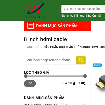
Chuyển
Tìm
đến
kiếm:
nội
Giới thiệu
|
Tin tức
|
Khuyến mãi
dung
DANH MỤC SẢN PHẨM
8 inch hdmi cable
TRANG CHỦ
/
SẢN PHẨM ĐƯỢC GẮN THẺ “8 INCH HDMI CABL
Tìm
kiếm:
LỌC THEO GIÁ
Giá
Giá
Giá:
100₫
—
110₫
LỌC
thấp
cao
nhất
nhất
DANH MỤC SẢN PHẨM
+
ÂM THANH HÃNG EDIFIER