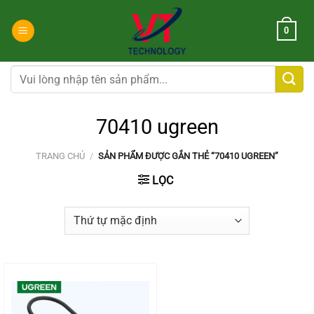
Chuyển
đến
0
nội
dung
Tìm
kiếm:
70410 ugreen
TRANG CHỦ
/
SẢN PHẨM ĐƯỢC GẮN THẺ “70410 UGREEN”
LỌC