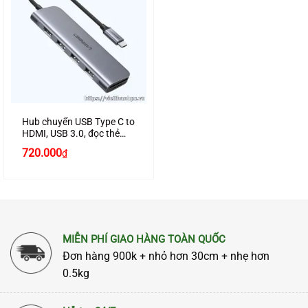
Hub chuyển USB Type C to
HDMI, USB 3.0, đọc thẻ
SD/TF Ugreen 70410
720.000
₫
MIỄN PHÍ GIAO HÀNG TOÀN QUỐC
Đơn hàng 900k + nhỏ hơn 30cm + nhẹ hơn
0.5kg