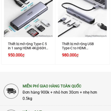
Thiết bị mở rộng Type-C 5
Thiết bị mở rộng USB
in 1 sang HDMI 4K@60Hz
Type-C to HDMI
+ USB 3.0 + Lan
4k@60Hz/ USB 3.0/ Lan
950.000
980.000
₫
₫
1000Mbps Ugreen 20934
Gigabit/ PD 100W Ugreen
cao cấp
10919
MIỄN PHÍ GIAO HÀNG TOÀN QUỐC
Đơn hàng 900k + nhỏ hơn 30cm + nhẹ hơn
0.5kg