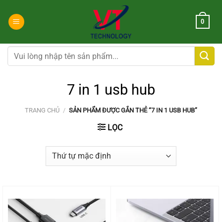
Chuyển
đến
0
nội
dung
Tìm
kiếm:
7 in 1 usb hub
TRANG CHỦ
/
SẢN PHẨM ĐƯỢC GẮN THẺ “7 IN 1 USB HUB”
LỌC