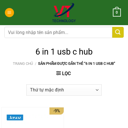
Chuyển
đến
0
nội
dung
Tìm
kiếm:
6 in 1 usb c hub
TRANG CHỦ
/
SẢN PHẨM ĐƯỢC GẮN THẺ “6 IN 1 USB C HUB”
LỌC
-9%