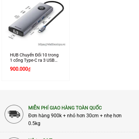
HUB Chuyển Đổi 10 trong
1 cổng Type-C ra 3 USB
3.0 + 3.5AV + VGA + HDMI
Giá
Giá
900.000
₫
+ PD100W + SD + TF +
gốc
hiện
Gigabit RJ45 JASOZ H113
là:
tại
990.000₫.
là:
900.000₫.
MIỄN PHÍ GIAO HÀNG TOÀN QUỐC
Đơn hàng 900k + nhỏ hơn 30cm + nhẹ hơn
0.5kg