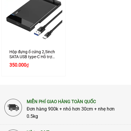
Hộp đựng ổ cứng 2,5inch
SATA USB type-C Hỗ trợ
6TB Chính hãng Ugreen
350.000
₫
50743 cao cấp
MIỄN PHÍ GIAO HÀNG TOÀN QUỐC
Đơn hàng 900k + nhỏ hơn 30cm + nhẹ hơn
0.5kg