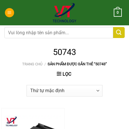
Chuyển
đến
0
nội
dung
Tìm
kiếm:
50743
TRANG CHỦ
/
SẢN PHẨM ĐƯỢC GẮN THẺ “50743”
LỌC