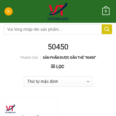
Chuyển
đến
0
nội
dung
Tìm
kiếm:
50450
TRANG CHỦ
/
SẢN PHẨM ĐƯỢC GẮN THẺ “50450”
LỌC