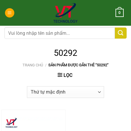
Chuyển
đến
0
nội
dung
Tìm
kiếm:
50292
TRANG CHỦ
/
SẢN PHẨM ĐƯỢC GẮN THẺ “50292”
LỌC