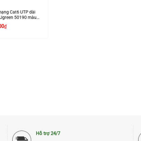
ạng Cat6 UTP dài
 Ugreen 50190 màu
00
₫
Hỗ trợ 24/7