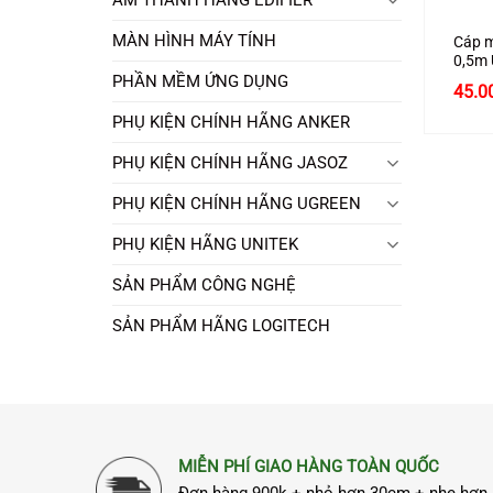
MÀN HÌNH MÁY TÍNH
Cáp m
0,5m
đen
PHẦN MỀM ỨNG DỤNG
45.0
PHỤ KIỆN CHÍNH HÃNG ANKER
PHỤ KIỆN CHÍNH HÃNG JASOZ
PHỤ KIỆN CHÍNH HÃNG UGREEN
PHỤ KIỆN HÃNG UNITEK
SẢN PHẨM CÔNG NGHỆ
SẢN PHẨM HÃNG LOGITECH
MIỄN PHÍ GIAO HÀNG TOÀN QUỐC
Đơn hàng 900k + nhỏ hơn 30cm + nhẹ hơn