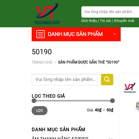
Chuyển
Tìm
đến
kiếm:
nội
Giới thiệu
|
Tin tức
|
Khuyến mãi
dung
DANH MỤC SẢN PHẨM
50190
TRANG CHỦ
/
SẢN PHẨM ĐƯỢC GẮN THẺ “50190”
Tìm
kiếm:
LỌC THEO GIÁ
Giá
Giá
Giá:
40₫
—
50₫
LỌC
thấp
cao
nhất
nhất
DANH MỤC SẢN PHẨM
+
ÂM THANH HÃNG EDIFIER