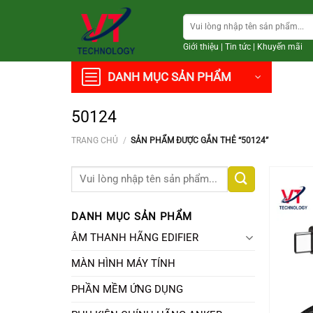
Chuyển
Tìm
đến
kiếm:
nội
Giới thiệu
|
Tin tức
|
Khuyến mãi
dung
DANH MỤC SẢN PHẨM
50124
TRANG CHỦ
/
SẢN PHẨM ĐƯỢC GẮN THẺ “50124”
Tìm
kiếm:
DANH MỤC SẢN PHẨM
ÂM THANH HÃNG EDIFIER
MÀN HÌNH MÁY TÍNH
PHẦN MỀM ỨNG DỤNG
+