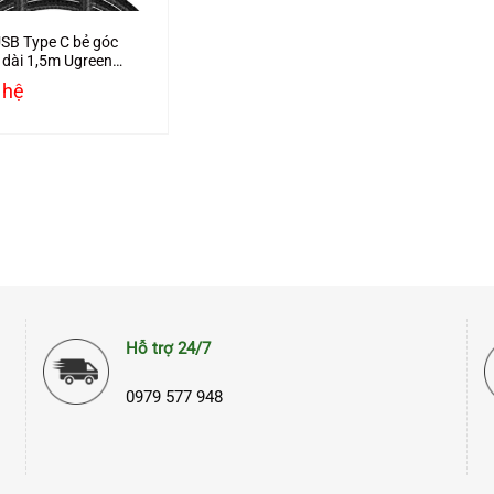
SB Type C bẻ góc
 dài 1,5m Ugreen
 bện nylon
 hệ
Hỗ trợ 24/7
0979 577 948