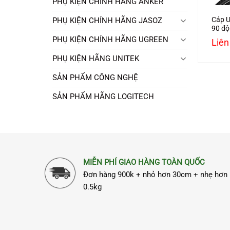
PHỤ KIỆN CHÍNH HÃNG ANKER
Cáp U
PHỤ KIỆN CHÍNH HÃNG JASOZ
90 độ
50124
PHỤ KIỆN CHÍNH HÃNG UGREEN
Liên
PHỤ KIỆN HÃNG UNITEK
SẢN PHẨM CÔNG NGHỆ
SẢN PHẨM HÃNG LOGITECH
MIỄN PHÍ GIAO HÀNG TOÀN QUỐC
Đơn hàng 900k + nhỏ hơn 30cm + nhẹ hơn
0.5kg