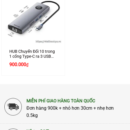
HUB Chuyển Đổi 10 trong
1 cổng Type-C ra 3 USB
3.0 + 3.5AV + VGA + HDMI
Giá
Giá
900.000
₫
+ PD100W + SD + TF +
gốc
hiện
Gigabit RJ45 JASOZ H113
là:
tại
990.000₫.
là:
900.000₫.
MIỄN PHÍ GIAO HÀNG TOÀN QUỐC
Đơn hàng 900k + nhỏ hơn 30cm + nhẹ hơn
0.5kg