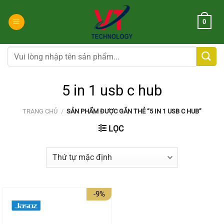
Chuyển
đến
0
nội
dung
Tìm
kiếm:
5 in 1 usb c hub
TRANG CHỦ
/
SẢN PHẨM ĐƯỢC GẮN THẺ “5 IN 1 USB C HUB”
LỌC
-9%