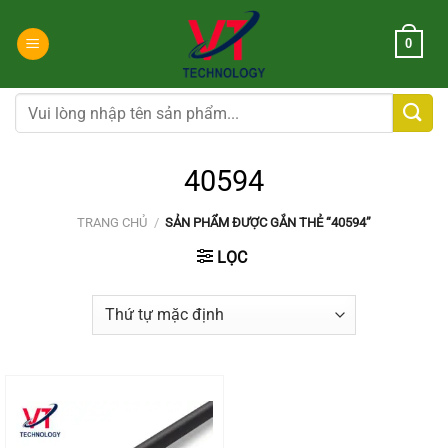
Chuyển
đến
0
nội
dung
Tìm
kiếm:
40594
TRANG CHỦ
/
SẢN PHẨM ĐƯỢC GẮN THẺ “40594”
LỌC