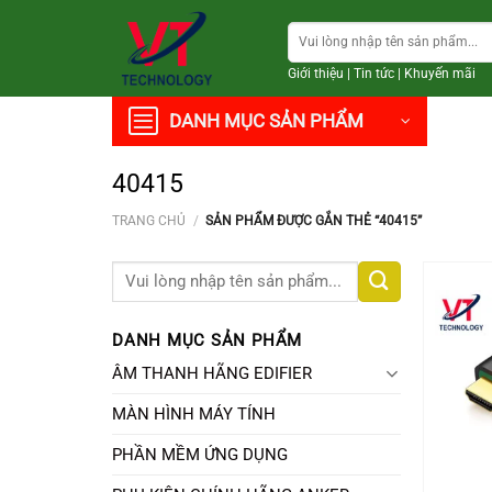
Chuyển
Tìm
đến
kiếm:
nội
Giới thiệu
|
Tin tức
|
Khuyến mãi
dung
DANH MỤC SẢN PHẨM
40415
TRANG CHỦ
/
SẢN PHẨM ĐƯỢC GẮN THẺ “40415”
Tìm
kiếm:
DANH MỤC SẢN PHẨM
ÂM THANH HÃNG EDIFIER
MÀN HÌNH MÁY TÍNH
PHẦN MỀM ỨNG DỤNG
+