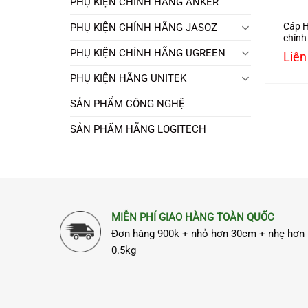
PHỤ KIỆN CHÍNH HÃNG ANKER
Cáp H
PHỤ KIỆN CHÍNH HÃNG JASOZ
chính
hỗ tr
PHỤ KIỆN CHÍNH HÃNG UGREEN
Liên
PHỤ KIỆN HÃNG UNITEK
SẢN PHẨM CÔNG NGHỆ
SẢN PHẨM HÃNG LOGITECH
MIỄN PHÍ GIAO HÀNG TOÀN QUỐC
Đơn hàng 900k + nhỏ hơn 30cm + nhẹ hơn
0.5kg