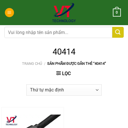
Chuyển
đến
0
nội
dung
Tìm
kiếm:
40414
TRANG CHỦ
/
SẢN PHẨM ĐƯỢC GẮN THẺ “40414”
LỌC