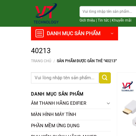
Chuyển
Tìm
đến
kiếm:
nội
Giới thiệu
|
Tin tức
|
Khuyến mãi
dung
DANH MỤC SẢN PHẨM
40213
TRANG CHỦ
/
SẢN PHẨM ĐƯỢC GẮN THẺ “40213”
Tìm
kiếm:
DANH MỤC SẢN PHẨM
ÂM THANH HÃNG EDIFIER
MÀN HÌNH MÁY TÍNH
PHẦN MỀM ỨNG DỤNG
+