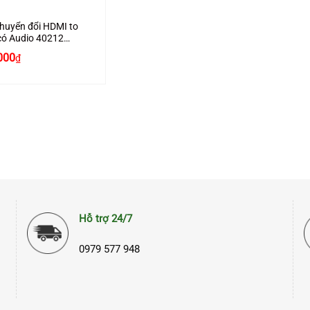
huyển đổi HDMI to
ó Audio 40212
 hãng Ugreen cao
000
₫
Hỗ trợ 24/7
0979 577 948