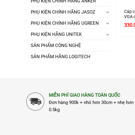
PHỤ KIỆN CHÍNH HÃNG ANKER
Cáp c
PHỤ KIỆN CHÍNH HÃNG JASOZ
VGA c
Chính
PHỤ KIỆN CHÍNH HÃNG UGREEN
330.
cấp
PHỤ KIỆN HÃNG UNITEK
SẢN PHẨM CÔNG NGHỆ
SẢN PHẨM HÃNG LOGITECH
MIỄN PHÍ GIAO HÀNG TOÀN QUỐC
Đơn hàng 900k + nhỏ hơn 30cm + nhẹ hơn
0.5kg