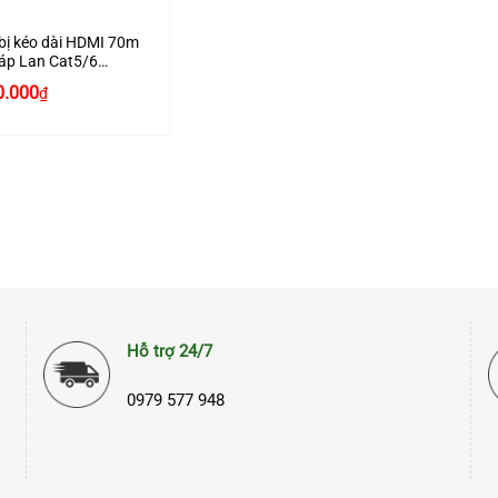
 bị kéo dài HDMI 70m
áp Lan Cat5/6
@60Hz chính hãng
0.000
₫
n 20519 cao cấp
Hỗ trợ 24/7
0979 577 948