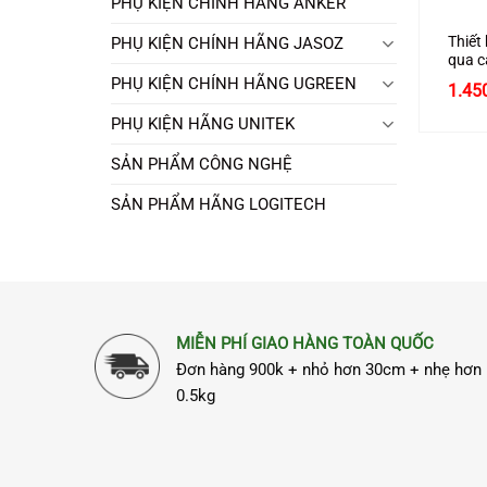
PHỤ KIỆN CHÍNH HÃNG ANKER
Thiết
PHỤ KIỆN CHÍNH HÃNG JASOZ
qua c
1080
PHỤ KIỆN CHÍNH HÃNG UGREEN
1.45
Ugree
PHỤ KIỆN HÃNG UNITEK
SẢN PHẨM CÔNG NGHỆ
SẢN PHẨM HÃNG LOGITECH
MIỄN PHÍ GIAO HÀNG TOÀN QUỐC
Đơn hàng 900k + nhỏ hơn 30cm + nhẹ hơn
0.5kg