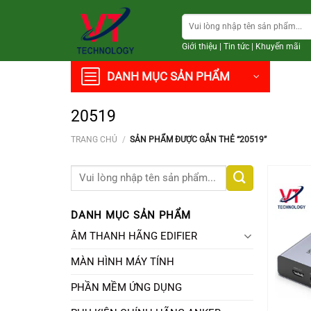
Chuyển
Tìm
đến
kiếm:
nội
Giới thiệu
|
Tin tức
|
Khuyến mãi
dung
DANH MỤC SẢN PHẨM
20519
TRANG CHỦ
/
SẢN PHẨM ĐƯỢC GẮN THẺ “20519”
Tìm
kiếm:
DANH MỤC SẢN PHẨM
ÂM THANH HÃNG EDIFIER
MÀN HÌNH MÁY TÍNH
PHẦN MỀM ỨNG DỤNG
+