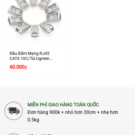
Đầu Bấm Mạng RJ45
CAT6 10C/Túi Ugreen
20333 Cao Cấp Chính
60.000
₫
Hãng Ugreen
MIỄN PHÍ GIAO HÀNG TOÀN QUỐC
Đơn hàng 900k + nhỏ hơn 30cm + nhẹ hơn
0.5kg