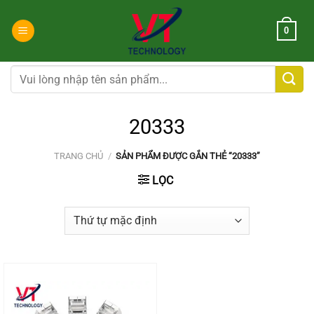
Chuyển
đến
0
nội
dung
Tìm
kiếm:
20333
TRANG CHỦ
/
SẢN PHẨM ĐƯỢC GẮN THẺ “20333”
LỌC