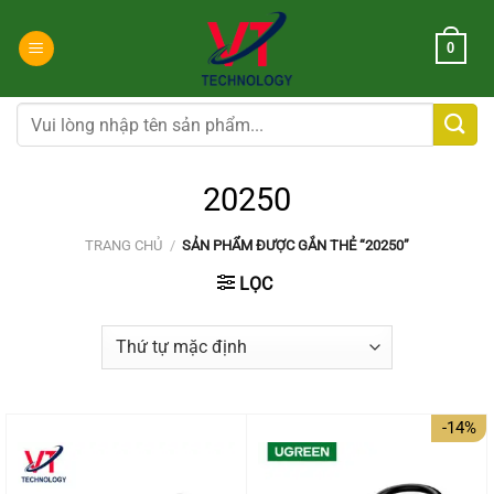
Chuyển
đến
0
nội
dung
Tìm
kiếm:
20250
TRANG CHỦ
/
SẢN PHẨM ĐƯỢC GẮN THẺ “20250”
LỌC
-14%