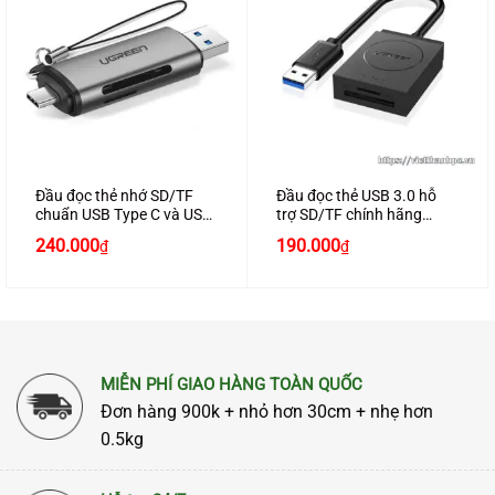
Đầu đọc thẻ nhớ SD/TF
Đầu đọc thẻ USB 3.0 hỗ
chuẩn USB Type C và USB
trợ SD/TF chính hãng
3.0 chính hãng Ugreen
Ugreen 20250 màu đen
Giá
Giá
240.000
190.000
₫
₫
50706
cao cấp
gốc
hiện
là:
tại
220.000₫.
là:
190.000₫.
MIỄN PHÍ GIAO HÀNG TOÀN QUỐC
Đơn hàng 900k + nhỏ hơn 30cm + nhẹ hơn
0.5kg