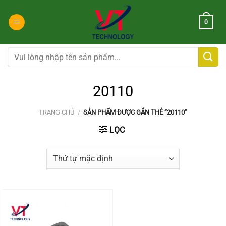
Chuyển
đến
0
nội
dung
Tìm
kiếm:
20110
TRANG CHỦ
/
SẢN PHẨM ĐƯỢC GẮN THẺ “20110”
LỌC