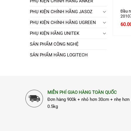
PHỤ KIỆN CHÍNH HÃNG ANKER
Đầu n
PHỤ KIỆN CHÍNH HÃNG JASOZ
20107
PHỤ KIỆN CHÍNH HÃNG UGREEN
60.0
PHỤ KIỆN HÃNG UNITEK
SẢN PHẨM CÔNG NGHỆ
SẢN PHẨM HÃNG LOGITECH
MIỄN PHÍ GIAO HÀNG TOÀN QUỐC
Đơn hàng 900k + nhỏ hơn 30cm + nhẹ hơn
0.5kg