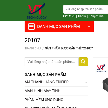
Chuyển
Tìm
đến
kiếm:
nội
Giới thiệu
|
Tin tức
|
Khuyến mãi
dung
DANH MỤC SẢN PHẨM
20107
TRANG CHỦ
/
SẢN PHẨM ĐƯỢC GẮN THẺ “20107”
Tìm
kiếm:
DANH MỤC SẢN PHẨM
ÂM THANH HÃNG EDIFIER
MÀN HÌNH MÁY TÍNH
PHẦN MỀM ỨNG DỤNG
+