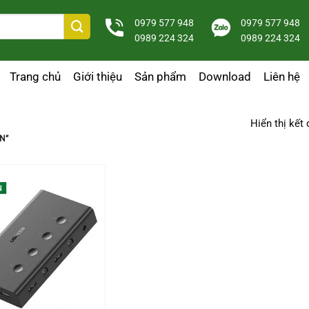
0979 577 948
0979 577 948
0989 224 324
0989 224 324
Trang chủ
Giới thiệu
Sản phẩm
Download
Liên hệ
Hiển thị kết
N”