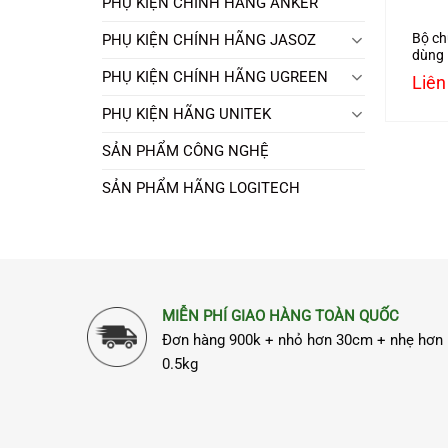
PHỤ KIỆN CHÍNH HÃNG ANKER
Bộ ch
PHỤ KIỆN CHÍNH HÃNG JASOZ
dùng
Switc
PHỤ KIỆN CHÍNH HÃNG UGREEN
Liên
4K@6
cao c
PHỤ KIỆN HÃNG UNITEK
SẢN PHẨM CÔNG NGHỆ
SẢN PHẨM HÃNG LOGITECH
MIỄN PHÍ GIAO HÀNG TOÀN QUỐC
Đơn hàng 900k + nhỏ hơn 30cm + nhẹ hơn
0.5kg