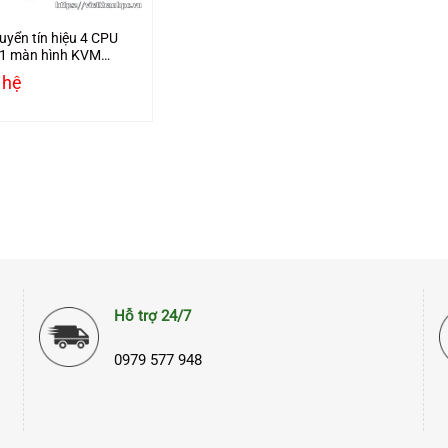
uyển tín hiệu 4 CPU
 1 màn hình KVM
h USB, HDMI
 hệ
0Hz Ugreen 70439
ấp
Hỗ trợ 24/7
0979 577 948