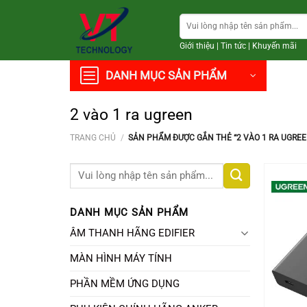
Chuyển
Tìm
đến
kiếm:
nội
Giới thiệu
|
Tin tức
|
Khuyến mãi
dung
DANH MỤC SẢN PHẨM
2 vào 1 ra ugreen
TRANG CHỦ
/
SẢN PHẨM ĐƯỢC GẮN THẺ “2 VÀO 1 RA UGREE
Tìm
kiếm:
DANH MỤC SẢN PHẨM
ÂM THANH HÃNG EDIFIER
MÀN HÌNH MÁY TÍNH
PHẦN MỀM ỨNG DỤNG
+