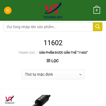
Chuyển
đến
0
nội
dung
Tìm
kiếm:
11602
TRANG CHỦ
/
SẢN PHẨM ĐƯỢC GẮN THẺ “11602”
LỌC