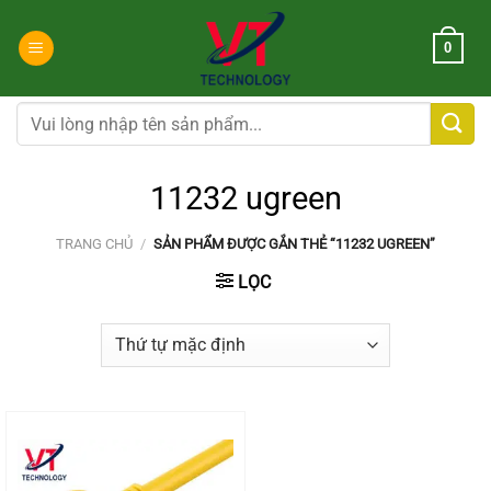
Chuyển
đến
0
nội
dung
Tìm
kiếm:
11232 ugreen
TRANG CHỦ
/
SẢN PHẨM ĐƯỢC GẮN THẺ “11232 UGREEN”
LỌC