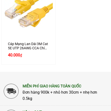
Cáp Mạng Lan Dài 3M Cat
5E UTP 26AWG CCA Chính
Hãng Ugreen 11232 Cao
40.000
₫
Cấp
MIỄN PHÍ GIAO HÀNG TOÀN QUỐC
Đơn hàng 900k + nhỏ hơn 30cm + nhẹ hơn
0.5kg