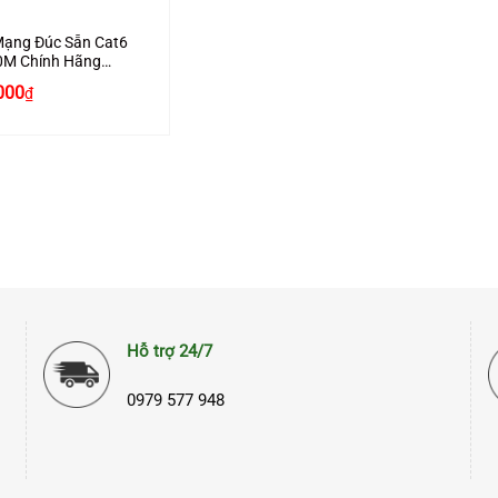
Mạng Đúc Sẵn Cat6
0M Chính Hãng
n 11225 Cao Cấp
000
₫
Hỗ trợ 24/7
0979 577 948