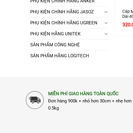
PHỤ KIỆN CHÍNH HÃNG ANKER
Cáp 
PHỤ KIỆN CHÍNH HÃNG JASOZ
Dài 4
Ugree
PHỤ KIỆN CHÍNH HÃNG UGREEN
320.
PHỤ KIỆN HÃNG UNITEK
SẢN PHẨM CÔNG NGHỆ
SẢN PHẨM HÃNG LOGITECH
MIỄN PHÍ GIAO HÀNG TOÀN QUỐC
Đơn hàng 900k + nhỏ hơn 30cm + nhẹ hơn
0.5kg