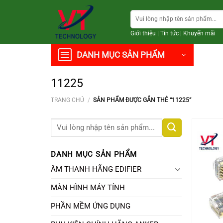
Chuyển
Tìm
đến
kiếm:
nội
Giới thiệu
|
Tin tức
|
Khuyến mãi
dung
DANH MỤC SẢN PHẨM
11225
TRANG CHỦ
/
SẢN PHẨM ĐƯỢC GẮN THẺ “11225”
Tìm
kiếm:
DANH MỤC SẢN PHẨM
ÂM THANH HÃNG EDIFIER
MÀN HÌNH MÁY TÍNH
PHẦN MỀM ỨNG DỤNG
+