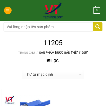
Chuyển
đến
0
nội
dung
Tìm
kiếm:
11205
TRANG CHỦ
/
SẢN PHẨM ĐƯỢC GẮN THẺ “11205”
LỌC