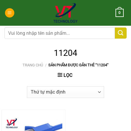
Chuyển
đến
0
nội
dung
Tìm
kiếm:
11204
TRANG CHỦ
/
SẢN PHẨM ĐƯỢC GẮN THẺ “11204”
LỌC