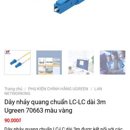
Trang chủ
/
PHỤ KIỆN CHÍNH HÃNG UGREEN
/
LAN
NETWORKING
Dây nhảy quang chuẩn LC-LC dài 3m
Ugreen 70663 màu vàng
₫
90.000
Dây nhảy quang chuẩn LC-LC dài 3m được kết nối với các