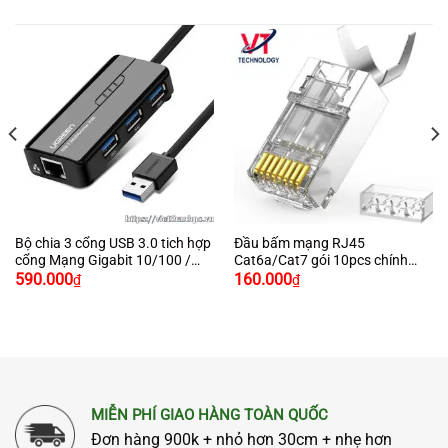
Bộ chia 3 cổng USB 3.0 tich hợp
Đầu bấm mạng RJ45
cổng Mạng Gigabit 10/100 /
Cat6a/Cat7 gói 10pcs chính
1000Mbps chính hãng Ugreen
hãng Ugreen 70316 cao cấp
590.000
160.000
₫
₫
20265
MIỄN PHÍ GIAO HÀNG TOÀN QUỐC
Đơn hàng 900k + nhỏ hơn 30cm + nhẹ hơn