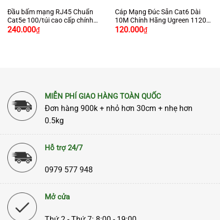
Đầu bấm mạng RJ45 Chuẩn
Cáp Mạng Đúc Sẵn Cat6 Dài
Cat5e 100/túi cao cấp chính
10M Chính Hãng Ugreen 11205
hãng Ugreen 50246 cao cấp
Cao Cấp
240.000
120.000
₫
₫
MIỄN PHÍ GIAO HÀNG TOÀN QUỐC
Đơn hàng 900k + nhỏ hơn 30cm + nhẹ hơn
0.5kg
Hỗ trợ 24/7
0979 577 948
Mở cửa
Thứ 2 - Thứ 7: 8:00 - 19:00