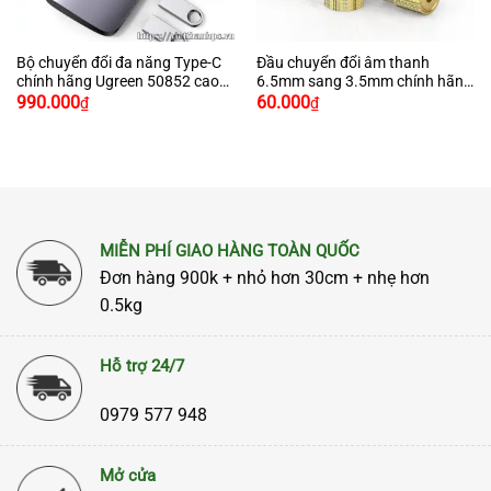
Bộ chuyển đổi đa năng Type-C
Đầu chuyển đổi âm thanh
chính hãng Ugreen 50852 cao
6.5mm sang 3.5mm chính hãng
cấp
Ugreen 20503 cao cấp
990.000
60.000
₫
₫
MIỄN PHÍ GIAO HÀNG TOÀN QUỐC
Đơn hàng 900k + nhỏ hơn 30cm + nhẹ hơn
0.5kg
Hỗ trợ 24/7
0979 577 948
Mở cửa