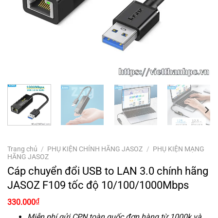
Trang chủ
/
PHỤ KIỆN CHÍNH HÃNG JASOZ
/
PHỤ KIỆN MẠNG
HÃNG JASOZ
Cáp chuyển đổi USB to LAN 3.0 chính hãng
JASOZ F109 tốc độ 10/100/1000Mbps
Giá
Giá
₫
330.000
gốc
hiện
là:
tại
Miễn phí gửi CPN toàn quốc đơn hàng từ 1000k và