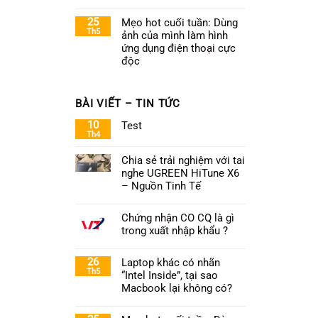
25
Mẹo hot cuối tuần: Dùng
Th5
ảnh của mình làm hình
ứng dụng điện thoại cực
độc
BÀI VIẾT – TIN TỨC
10
Test
Th4
Chia sẻ trải nghiệm với tai
nghe UGREEN HiTune X6
– Nguồn Tinh Tế
Chứng nhận CO CQ là gì
trong xuất nhập khẩu ?
26
Laptop khác có nhãn
Th5
“Intel Inside”, tại sao
Macbook lại không có?