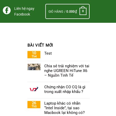
Liên hệ ngay
₫
0
GIỎ HÀNG /
0.000
Facebook
BÀI VIẾT MỚI
10
Test
Th4
Chia sẻ trải nghiệm với tai
nghe UGREEN HiTune X6
– Nguồn Tinh Tế
Chứng nhận CO CQ là gì
trong xuất nhập khẩu ?
26
Laptop khác có nhãn
Th5
“Intel Inside”, tại sao
Macbook lại không có?