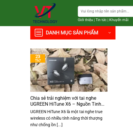
Chuyển
Tìm
đến
kiếm:
nội
Giới thiệu
|
Tin tức
|
Khuyến mãi
dung
DANH MỤC SẢN PHẨM
23
Th7
Chia sẻ trải nghiệm với tai nghe
UGREEN HiTune X6 – Nguồn Tinh
Tế
UGREEN HiTune X6 là một tai nghe true
wireless có nhiều tính năng thời thượng
như chống ồn [...]