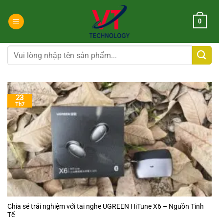
Chuyển
đến
0
nội
dung
Tìm
kiếm:
23
Th7
Chia sẻ trải nghiệm với tai nghe UGREEN HiTune X6 – Nguồn Tinh
Tế