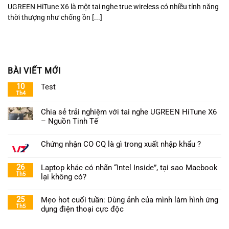
UGREEN HiTune X6 là một tai nghe true wireless có nhiều tính năng
thời thượng như chống ồn [...]
BÀI VIẾT MỚI
10
Test
Th4
Chia sẻ trải nghiệm với tai nghe UGREEN HiTune X6
– Nguồn Tinh Tế
Chứng nhận CO CQ là gì trong xuất nhập khẩu ?
26
Laptop khác có nhãn “Intel Inside”, tại sao Macbook
Th5
lại không có?
25
Mẹo hot cuối tuần: Dùng ảnh của mình làm hình ứng
Th5
dụng điện thoại cực độc